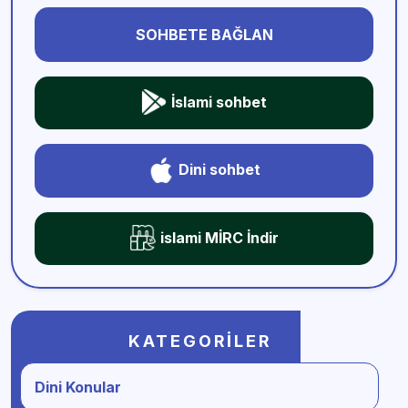
SOHBETE BAĞLAN
İslami sohbet
Dini sohbet
islami MİRC İndir
KATEGORILER
Dini Konular