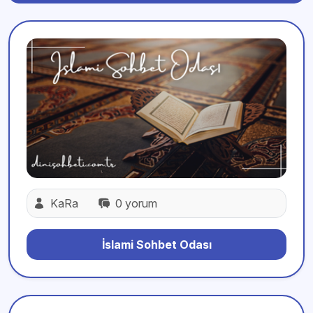
KaRa
0 yorum
İslami Sohbet Odası