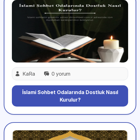
KaRa
0 yorum
İslami Sohbet Odalarında Dostluk Nasıl
Kurulur?