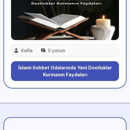
KaRa
0 yorum
İslami Sohbet Odalarında Yeni Dostluklar
Kurmanın Faydaları