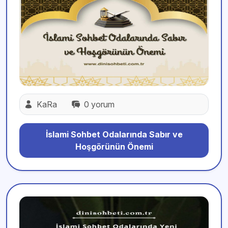
KaRa
0 yorum
İslami Sohbet Odalarında Sabır ve
Hoşgörünün Önemi