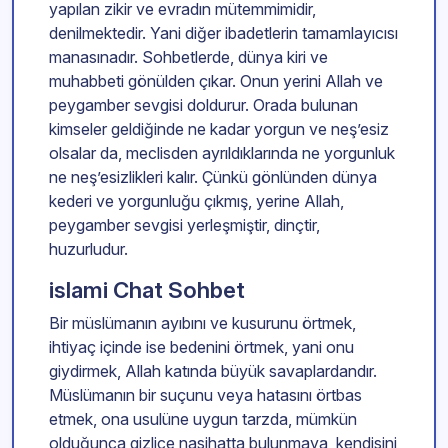
yapılan zikir ve evradın mütemmimidir,
denilmektedir. Yani diğer ibadetlerin tamamlayıcısı
manasınadır. Sohbetlerde, dünya kiri ve
muhabbeti gönülden çıkar. Onun yerini Allah ve
peygamber sevgisi doldurur. Orada bulunan
kimseler geldiğinde ne kadar yorgun ve neş’esiz
olsalar da, meclisden ayrıldıklarında ne yorgunluk
ne neş’esizlikleri kalır. Çünkü gönlünden dünya
kederi ve yorgunluğu çıkmış, yerine Allah,
peygamber sevgisi yerleşmiştir, dinçtir,
huzurludur.
islami Chat Sohbet
Bir müslümanın ayıbını ve kusurunu örtmek,
ihtiyaç içinde ise bedenini örtmek, yani onu
giydirmek, Allah katında büyük savaplardandır.
Müslümanın bir suçunu veya hatasını örtbas
etmek, ona usulüne uygun tarzda, mümkün
olduğunca gizlice nasihatta bulunmaya, kendisini