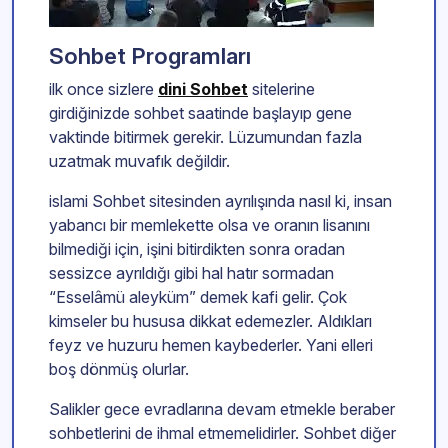
Sohbet Programları
ilk once sizlere
dini Sohbet
sitelerine
girdiğinizde sohbet saatinde başlayıp gene
vaktinde bitirmek gerekir. Lüzumundan fazla
uzatmak muvafık değildir.
islami Sohbet sitesinden ayrılışında nasıl ki, insan
yabancı bir memlekette olsa ve oranın lisanını
bilmediği için, işini bitirdikten sonra oradan
sessizce ayrıldığı gibi hal hatır sormadan
“Esselâmü aleyküm” demek kafi gelir. Çok
kimseler bu hususa dikkat edemezler. Aldıkları
feyz ve huzuru hemen kaybederler. Yani elleri
boş dönmüş olurlar.
Salikler gece evradlarına devam etmekle beraber
sohbetlerini de ihmal etmemelidirler. Sohbet diğer