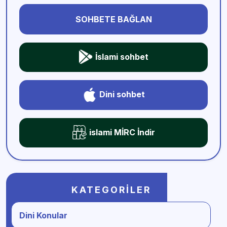
SOHBETE BAĞLAN
İslami sohbet
Dini sohbet
islami MİRC İndir
KATEGORILER
Dini Konular