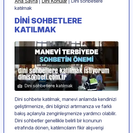
Ana Sayfa
|
Dini Konular
|
Dini sohbetlere
katılmak
DINI SOHBETLERE
KATILMAK
Dini sohbetlere katılmak
Dini sohbete katılmak, manevi anlamda kendinizi
geliştirmenize, dini bilginizi artırmanıza ve farklı
bakış açılarıyla zenginleşmenize yardımcı olabilir.
Dini sohbetler genellikle belirli bir konunun
etrafında dönen, katılımcıların fikir alışverişi