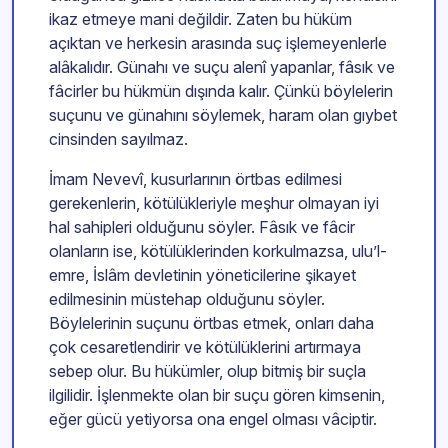
ikaz etmeye mani değildir. Zaten bu hüküm
açıktan ve herkesin arasında suç işlemeyenlerle
alâkalıdır. Günahı ve suçu alenî yapanlar, fâsık ve
fâcirler bu hükmün dışında kalır. Çünkü böylelerin
suçunu ve günahını söylemek, haram olan gıybet
cinsinden sayılmaz.
İmam Nevevî, kusurlarının örtbas edilmesi
gerekenlerin, kötülükleriyle meşhur olmayan iyi
hal sahipleri olduğunu söyler. Fâsık ve fâcir
olanların ise, kötülüklerinden korkulmazsa, ulu’l-
emre, İslâm devletinin yöneticilerine şikayet
edilmesinin müstehap olduğunu söyler.
Böylelerinin suçunu örtbas etmek, onları daha
çok cesaretlendirir ve kötülüklerini artırmaya
sebep olur. Bu hükümler, olup bitmiş bir suçla
ilgilidir. İşlenmekte olan bir suçu gören kimsenin,
eğer gücü yetiyorsa ona engel olması vâciptir.