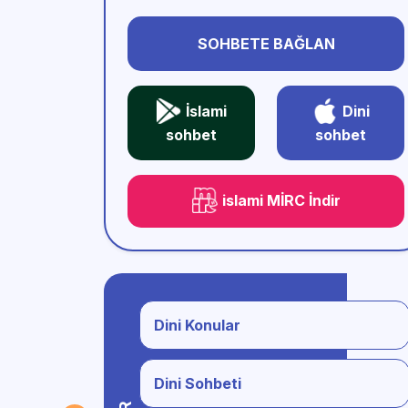
SOHBETE BAĞLAN
İslami
Dini
sohbet
sohbet
islami MİRC İndir
Dini Konular
Dini Sohbeti