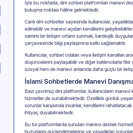
İşte bu noktada, dini sohbet platformları manevi de
buluşma noktası hâline gelmektedir.
Canlı dini sohbetler sayesinde kullanıcılar, yaşadıkları
edinebilir ve manevi açıdan kendilerini geliştirebilirl
samimi bir iletişim ortamı sunmak, kardeşlik duyguları
çerçevesinde bilgi paylaşımına katkı sağlamaktır.
Kullanıcılar, sohbet odaları veya iletişim kanalları arac
düşüncelerini paylaşabilir ve diğer katılımcılarla fiki
sosyal hem de manevi anlamda daha güçlü bir iletiş
İslami Sohbetlerde Manevi Danışma
Bazı çevrimiçi dini platformlar, kullanıcıların manevi
hizmetler de sunabilmektedir. Özellikle günlük yaşam
sorunlar karşısında insanlar, kendilerini rahatlata
ihtiyaç duyabilmektedir.
Bu tür platformlarda sunulan manevi destek hizmetleri,
huzurlarını güçlendirmelerine ve yaşadıkları sorunlar