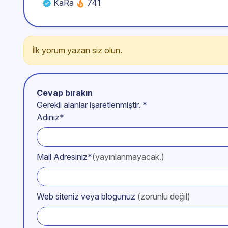
KaRa
741
İlk yorum yazan siz olun.
Cevap bırakın
Gerekli alanlar işaretlenmiştir.
*
Adınız*
Mail Adresiniz*
(yayınlanmayacak.)
Web siteniz veya blogunuz
(zorunlu değil)