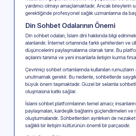
yardımcı olmayı amaçlamaktadır. Ancak bireylerin s
gerektiğinde profesyonel sağlık uzmanlarına da baş
Din Sohbet Odalarının Önemi
Din sohbet odaları, İslam dini hakkında bilgi edinm
alanlarıdır. İnternet ortamında farklı şehirlerden ve ü
düşüncelerini paylaşmalarına olanak tanır. Bu platfor
açılarını tanıma ve yeni insanlarla iletişim kurma fırsat
Çevrimiçi sohbet ortamlarında kullanılan rumuzları
unutmamak gerekir. Bu nedenle, sohbetlerde saygılı, 
büyük önem taşımaktadır. Güzel bir selamla sohbetle
oluşmasına katkı sağlar.
İslami sohbet platformlarının temel amacı; insanların bi
paylaşmaları, kardeşlik bağlarını güçlendirmeleri ve
oluşturmalarıdır. Sohbetlerden ayrılırken de nezake
sağlıklı bir iletişim kültürünün önemli bir parçasıdır.